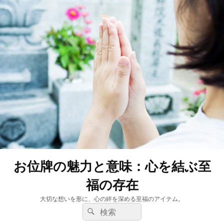
お位牌の魅力と意味：心を結ぶ至
福の存在
大切な想いを形に、心の絆を深める至福のアイテム。
検
検
索:
索