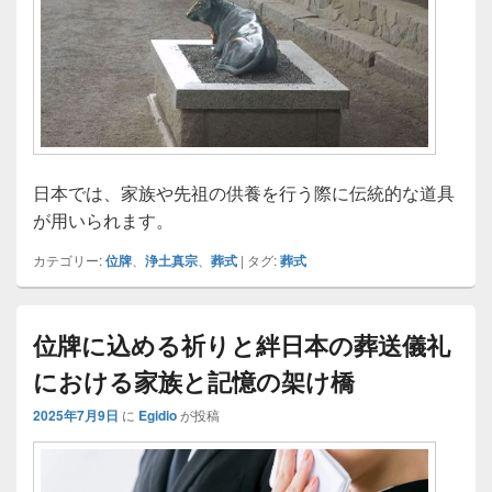
日本では、家族や先祖の供養を行う際に伝統的な道具
が用いられます。
カテゴリー:
位牌
、
浄土真宗
、
葬式
|
タグ:
葬式
位牌に込める祈りと絆日本の葬送儀礼
における家族と記憶の架け橋
2025年7月9日
に
Egidio
が投稿