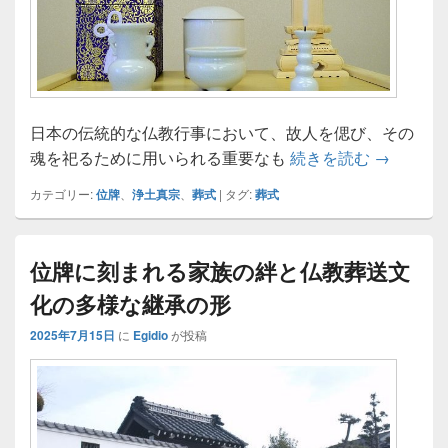
日本の伝統的な仏教行事において、故人を偲び、その
日本仏教
魂を祀るために用いられる重要なも
続きを読む
→
カテゴリー:
位牌
、
浄土真宗
、
葬式
|
タグ:
葬式
位牌に刻まれる家族の絆と仏教葬送文
化の多様な継承の形
2025年7月15日
に
Egidio
が投稿