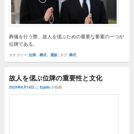
葬儀を行う際、故人を偲ぶための重要な要素の一つが
位牌である。
カテゴリー:
位牌
、
葬式
、
通販
|
タグ:
葬式
故人を偲ぶ位牌の重要性と文化
2025年6月18日
に
Egidio
が投稿