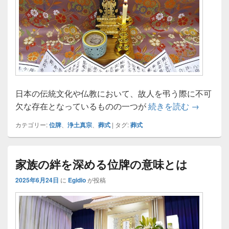
日本の伝統文化や仏教において、故人を弔う際に不可
位牌に込
欠な存在となっているものの一つが
続きを読む
→
カテゴリー:
位牌
、
浄土真宗
、
葬式
|
タグ:
葬式
家族の絆を深める位牌の意味とは
2025年6月24日
に
Egidio
が投稿