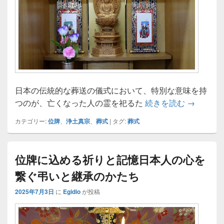
日本の伝統的な葬送の儀式において、特別な意味を持
日本人の
つのが、亡くなった人の霊を祀るた
続きを読む
→
カテゴリー:
位牌
、
浄土真宗
、
葬式
|
タグ:
葬式
位牌に込める祈りと記憶日本人の心を
繋ぐ弔いと継承のかたち
2025年7月3日
に
Egidio
が投稿