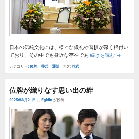
日本の伝統文化には、様々な儀礼や習慣が深く根付い
家族の絆
ており、その中でも身近な存在であ
続きを読む
→
カテゴリー:
位牌
、
葬式
、
通販
|
タグ:
葬式
位牌が織りなす思い出の絆
2025年6月21日
に
Egidio
が投稿