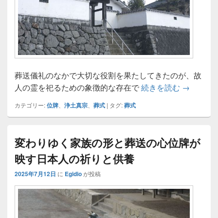
葬送儀礼のなかで大切な役割を果たしてきたのが、故
位牌に刻
人の霊を祀るための象徴的な存在で
続きを読む
→
カテゴリー:
位牌
、
浄土真宗
、
葬式
|
タグ:
葬式
変わりゆく家族の形と葬送の心位牌が
映す日本人の祈りと供養
2025年7月12日
に
Egidio
が投稿