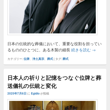
日本の伝統的な葬儀において、重要な役割を担ってい
位牌に込
るもののひとつに、ある木製の細長
続きを読む
→
カテゴリー:
位牌
、
浄土真宗
、
葬式
|
タグ:
葬式
日本人の祈りと記憶をつなぐ位牌と葬
送儀礼の伝統と変化
2025年7月6日
に
Egidio
が投稿