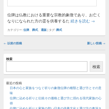
位牌は仏教における重要な宗教的象徴であり、お亡く
位牌を通
なりになられた方の霊を供養するた
続きを読む
→
カテゴリー:
位牌
、
葬式
、
通販
|
タグ:
葬式
投
←
以前の投稿
新しい投稿
→
稿
ナ
メ
ビ
検索
イ
ゲ
ン
検索
ー
サ
イ
シ
ド
ョ
バ
最近の投稿
ン
ー
日本の心と家族をつなぐ祈りの象徴位牌の種類と選び方とその意
ウ
味
ィ
位牌に込める祈りと伝統その価格と選び方に揺れる現代家族の心
ジ
得
ェ
ッ
位牌に込めた祈りと家族の想い日本の供養文化と選び方の奥深さ