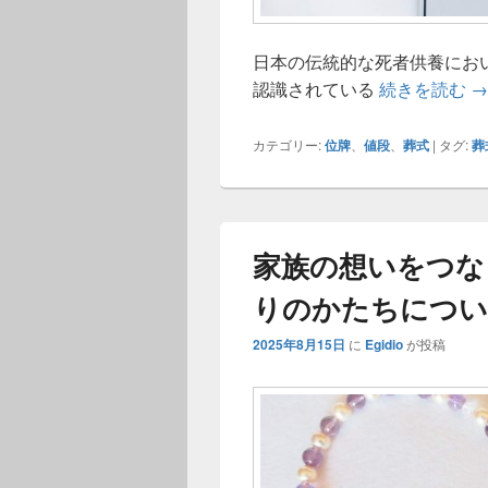
日本の伝統的な死者供養にお
位
認識されている
続きを読む
→
カテゴリー:
位牌
、
値段
、
葬式
|
タグ:
葬
家族の想いをつな
りのかたちについ
2025年8月15日
に
Egidio
が投稿