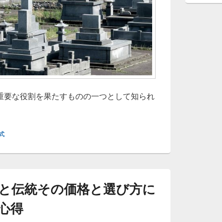
重要な役割を果たすものの一つとして知られ
本の心と家族をつなぐ祈りの象徴位牌の種類と選び方とその意
式
と伝統その価格と選び方に
心得