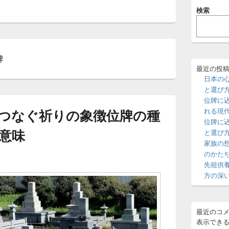
メ
検索
イ
ン
サ
イ
ド
牌
バ
ー
最近の投
ウ
日本の
ィ
と選び
ジ
位牌に
ェ
つなぐ祈りの象徴位牌の種
れる現
ッ
位牌に
ト
意味
エ
と選び
リ
家族の
ア
のかた
先祖供
方の深
最近のコ
表示でき