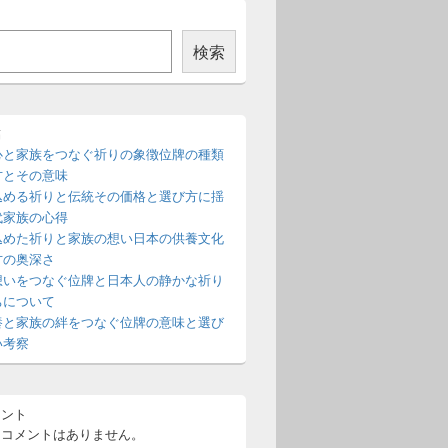
検索
稿
心と家族をつなぐ祈りの象徴位牌の種類
方とその意味
込める祈りと伝統その価格と選び方に揺
代家族の心得
込めた祈りと家族の想い日本の供養文化
方の奥深さ
想いをつなぐ位牌と日本人の静かな祈り
ちについて
養と家族の絆をつなぐ位牌の意味と選び
い考察
メント
るコメントはありません。