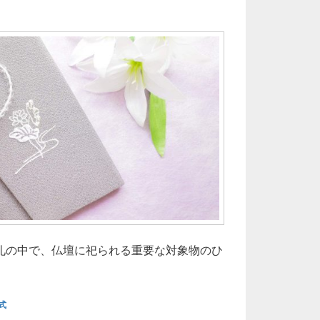
礼の中で、仏壇に祀られる重要な対象物のひ
牌に込める祈りと伝統その価格と選び方に揺れる現代家族の心
式