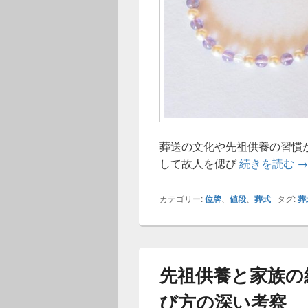
葬送の文化や先祖供養の習慣
家
して故人を偲び
続きを読む
→
カテゴリー:
位牌
、
値段
、
葬式
|
タグ:
葬
先祖供養と家族の
び方の深い考察