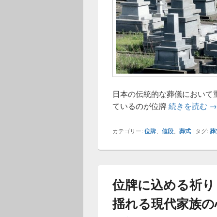
日本の伝統的な葬儀において
日
ているのが位牌
続きを読む
→
カテゴリー:
位牌
、
値段
、
葬式
|
タグ:
葬
位牌に込める祈り
揺れる現代家族の