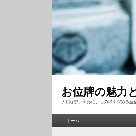
お位牌の魅力
大切な想いを形に、心の絆を深める至
メ
ホーム
イ
ン