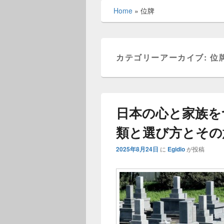
メ
Home
»
位牌
ニ
ュ
ー
カテゴリーアーカイブ:
位
日本の心と家族を
類と選び方とその
2025年8月24日
に
Egidio
が投稿