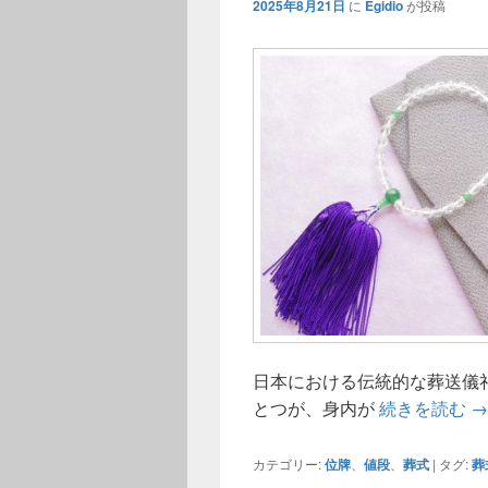
2025年8月21日
に
Egidio
が投稿
日本における伝統的な葬送儀
位
とつが、身内が
続きを読む
→
カテゴリー:
位牌
、
値段
、
葬式
|
タグ:
葬