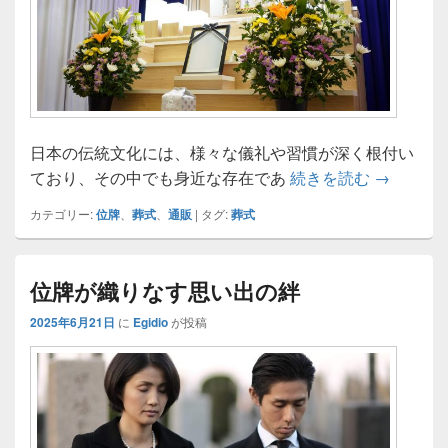
日本の伝統文化には、様々な儀礼や習慣が深く根付い
家族の絆
ており、その中でも身近な存在であ
続きを読む
→
カテゴリー:
位牌
、
葬式
、
通販
|
タグ:
葬式
位牌が織りなす思い出の絆
2025年6月21日
に
Egidio
が投稿