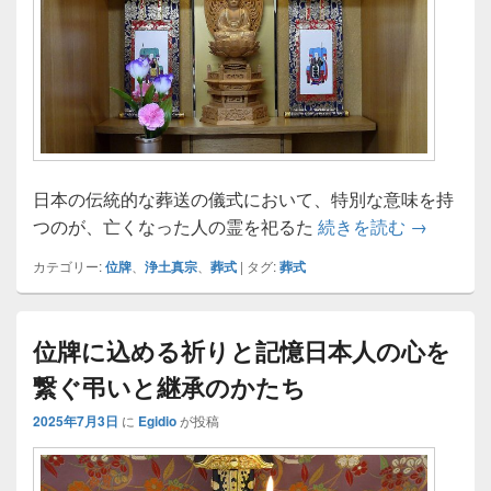
日本の伝統的な葬送の儀式において、特別な意味を持
日本人の
つのが、亡くなった人の霊を祀るた
続きを読む
→
カテゴリー:
位牌
、
浄土真宗
、
葬式
|
タグ:
葬式
位牌に込める祈りと記憶日本人の心を
繋ぐ弔いと継承のかたち
2025年7月3日
に
Egidio
が投稿