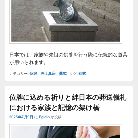
日本では、家族や先祖の供養を行う際に伝統的な道具
が用いられます。
カテゴリー:
位牌
、
浄土真宗
、
葬式
|
タグ:
葬式
位牌に込める祈りと絆日本の葬送儀礼
における家族と記憶の架け橋
2025年7月9日
に
Egidio
が投稿