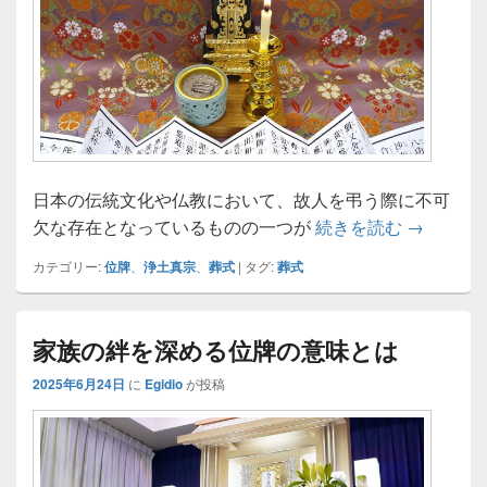
日本の伝統文化や仏教において、故人を弔う際に不可
位牌に込
欠な存在となっているものの一つが
続きを読む
→
カテゴリー:
位牌
、
浄土真宗
、
葬式
|
タグ:
葬式
家族の絆を深める位牌の意味とは
2025年6月24日
に
Egidio
が投稿