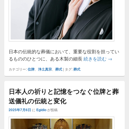
日本の伝統的な葬儀において、重要な役割を担ってい
位牌に込
るもののひとつに、ある木製の細長
続きを読む
→
カテゴリー:
位牌
、
浄土真宗
、
葬式
|
タグ:
葬式
日本人の祈りと記憶をつなぐ位牌と葬
送儀礼の伝統と変化
2025年7月6日
に
Egidio
が投稿