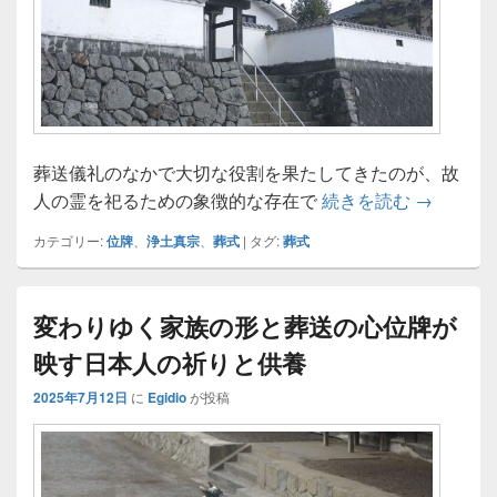
葬送儀礼のなかで大切な役割を果たしてきたのが、故
位牌に刻
人の霊を祀るための象徴的な存在で
続きを読む
→
カテゴリー:
位牌
、
浄土真宗
、
葬式
|
タグ:
葬式
変わりゆく家族の形と葬送の心位牌が
映す日本人の祈りと供養
2025年7月12日
に
Egidio
が投稿