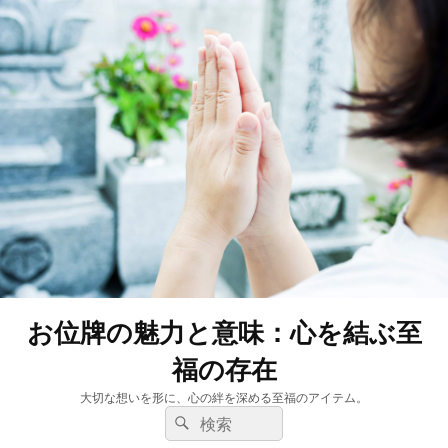
お位牌の魅力と意味：心を結ぶ至
福の存在
大切な想いを形に、心の絆を深める至福のアイテム。
検
検
索:
索