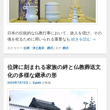
日本の伝統的な仏教行事において、故人を偲び、その
日本仏教
魂を祀るために用いられる重要なも
続きを読む
→
カテゴリー:
位牌
、
浄土真宗
、
葬式
|
タグ:
葬式
位牌に刻まれる家族の絆と仏教葬送文
化の多様な継承の形
2025年7月15日
に
Egidio
が投稿