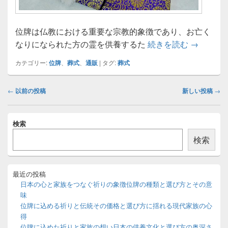
位牌は仏教における重要な宗教的象徴であり、お亡く
位牌を通
なりになられた方の霊を供養するた
続きを読む
→
カテゴリー:
位牌
、
葬式
、
通販
|
タグ:
葬式
投
←
以前の投稿
新しい投稿
→
稿
ナ
メ
ビ
検索
イ
ゲ
ン
検索
ー
サ
イ
シ
ド
ョ
バ
最近の投稿
ン
ー
日本の心と家族をつなぐ祈りの象徴位牌の種類と選び方とその意
ウ
味
ィ
位牌に込める祈りと伝統その価格と選び方に揺れる現代家族の心
ジ
得
ェ
ッ
位牌に込めた祈りと家族の想い日本の供養文化と選び方の奥深さ