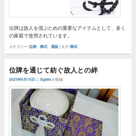
位牌は故人を偲ぶための重要なアイテムとして、多く
の家庭で使用されています。
カテゴリー:
位牌
、
葬式
、
通販
|
タグ:
葬式
位牌を通じて紡ぐ故人との絆
2025年6月15日
に
Egidio
が投稿