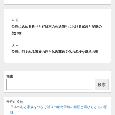
投
稿
前
←
前
ナ
位牌に込める祈りと絆日本の葬送儀礼における家族と記憶の
の
ビ
架け橋
投
ゲ
稿:
ー
次
次
→
シ
位牌に刻まれる家族の絆と仏教葬送文化の多様な継承の形
の
ョ
投
ン
稿:
メ
検索
イ
ン
検索
サ
イ
ド
バ
最近の投稿
ー
日本の心と家族をつなぐ祈りの象徴位牌の種類と選び方とその意
ウ
味
ィ