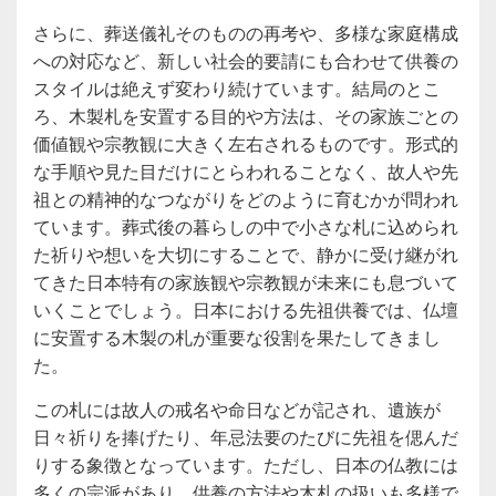
さらに、葬送儀礼そのものの再考や、多様な家庭構成
への対応など、新しい社会的要請にも合わせて供養の
スタイルは絶えず変わり続けています。結局のとこ
ろ、木製札を安置する目的や方法は、その家族ごとの
価値観や宗教観に大きく左右されるものです。形式的
な手順や見た目だけにとらわれることなく、故人や先
祖との精神的なつながりをどのように育むかが問われ
ています。葬式後の暮らしの中で小さな札に込められ
た祈りや想いを大切にすることで、静かに受け継がれ
てきた日本特有の家族観や宗教観が未来にも息づいて
いくことでしょう。日本における先祖供養では、仏壇
に安置する木製の札が重要な役割を果たしてきまし
た。
この札には故人の戒名や命日などが記され、遺族が
日々祈りを捧げたり、年忌法要のたびに先祖を偲んだ
りする象徴となっています。ただし、日本の仏教には
多くの宗派があり、供養の方法や木札の扱いも多様で