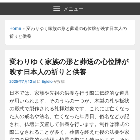
メニュー
Home
»
変わりゆく家族の形と葬送の心位牌が映す日本人の
祈りと供養
変わりゆく家族の形と葬送の心位牌が
映す日本人の祈りと供養
2025年7月12日
に
Egidio
が投稿
日本では、家族や先祖の供養を行う際に伝統的な道具
が用いられます。
そのうちの一つが、木製の札や板状
の形式で製作される礼拝対象です。これには亡くなっ
た人の戒名や法名、亡くなった年月日、俗名などが記
され、仏壇に安置して供養を行います。制作は葬式の
際になされることが多く、葬儀を終えた後の法要や家
庭での日常的な読経・焼香の際にも使われます。それ