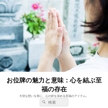
お位牌の魅力と意味：心を結ぶ至
福の存在
大切な想いを形に、心の絆を深める至福のアイテム。
検
検
索:
索