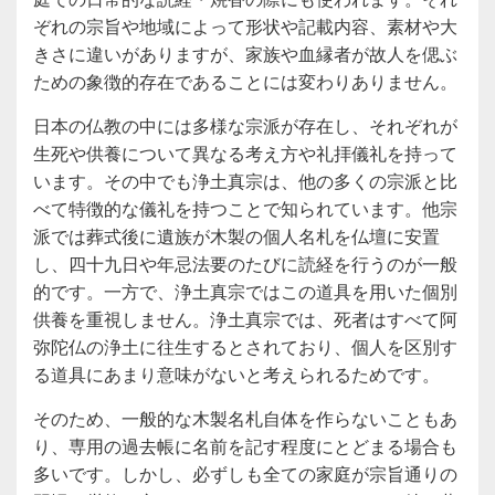
ぞれの宗旨や地域によって形状や記載内容、素材や大
きさに違いがありますが、家族や血縁者が故人を偲ぶ
ための象徴的存在であることには変わりありません。
日本の仏教の中には多様な宗派が存在し、それぞれが
生死や供養について異なる考え方や礼拝儀礼を持って
います。その中でも浄土真宗は、他の多くの宗派と比
べて特徴的な儀礼を持つことで知られています。他宗
派では葬式後に遺族が木製の個人名札を仏壇に安置
し、四十九日や年忌法要のたびに読経を行うのが一般
的です。一方で、浄土真宗ではこの道具を用いた個別
供養を重視しません。浄土真宗では、死者はすべて阿
弥陀仏の浄土に往生するとされており、個人を区別す
る道具にあまり意味がないと考えられるためです。
そのため、一般的な木製名札自体を作らないこともあ
り、専用の過去帳に名前を記す程度にとどまる場合も
多いです。しかし、必ずしも全ての家庭が宗旨通りの