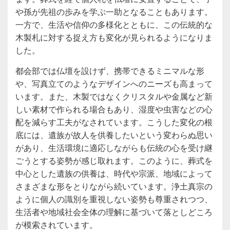
や孫が先祖の歩みを学ぶ一助となることもあります。
一方で、生活や信仰の多様化とともに、この伝統的な
木製札に対する捉え方も変化が見られるようになりま
した。
都会部では仏壇を設けず、携帯できるミニマルな形
や、写真立てのようなデザインへのニーズも高まって
います。また、木製ではなくクリスタルや金属など新
しい素材で作られる場合もあり、湿度や虫害などの心
配を減らす工夫がなされています。こうした変化の根
底には、遺族が故人を供養したいという変わらぬ思い
があり、生活環境に適応しながらも伝統の心を受け継
ごうとする姿勢が感じ取れます。このように、葬式を
中心とした遺族の供養は、時代や宗派、地域によって
さまざまな形をとりながら続いています。浄土真宗の
ように個人の識別を重視しない姿勢も尊重されつつ、
生活者や地域社会全体の理解に基づいて落としどころ
が模索されています。