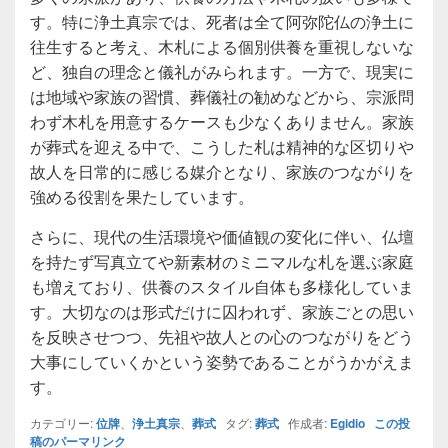
す。特に浄土真宗では、死者は全て阿弥陀仏の浄土に
往生すると考え、木札による個別供養を重視しないな
ど、独自の理念と儀礼がみられます。一方で、現実に
は地域や家族の習慣、葬儀社の勧めなどから、宗派問
わず木札を用意するケースも少なくありません。家族
が葬式を迎える中で、こうした札は精神的な区切りや
故人を日常的に感じる媒介となり、家族のつながりを
強める役割を果たしています。
さらに、現代の生活環境や価値観の変化に伴い、仏壇
を持たず写真立てや新素材のミニマルな札を選ぶ家庭
も増えており、供養のスタイル自体も多様化していま
す。大切なのは形式だけに囚われず、家族ごとの思い
を反映させつつ、先祖や故人との心のつながりをどう
大事にしていくかという姿勢であることがうかがえま
す。
カテゴリー:
位牌
、
浄土真宗
、
葬式
タグ:
葬式
作成者:
Egidio
この投
稿のパーマリンク