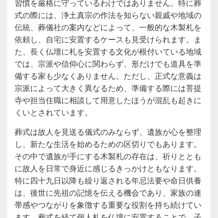
習慣を厳格に守っているわけではありません。特に葬
式の際には、浄土真宗の作法を知らない親戚や地域の
伝統、葬儀社の案内などによって、一般的な木製札を
依頼し、自宅に安置するケースも見受けられます。ま
た、長く仏壇に札を安置する文化が根付いている地域
では、宗派や信仰心に関わらず、形だけでも道具を準
備する家も少なくありません。ただし、正式な意義は
宗派によって大きく異なるため、準備する際には菩提
寺や担当住職に相談して用意したほうが混乱も起きに
くいとされています。
葬式は故人を見送る儀式のみならず、遺族が心を整理
し、新たな生活を始めるための区切りでもあります。
その中で遺族が手にする木製札の存在は、祈りととも
に故人を日常で身近に感じるきっかけともなります。
特に四十九日以降も繰り返される年忌法要や命日供養
は、後世に先祖の記憶を伝える機会であり、家族の連
帯感やつながりを象徴する重要な役割を持ち続けてい
ます。葬式を経て個人札を仏壇に安置することで、子