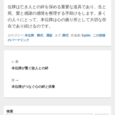
位牌は亡き人との絆を深める重要な道具であり、生と
死、愛と感謝の感情を整理する手助けをします。多く
の人々にとって、本位牌は心の拠り所として大切な存
在であり続けるのです。
カテゴリー:
本位牌
、
葬式
、
通販
タグ:
葬式
作成者:
Egidio
この投稿
のパーマリンク
投
稿
前
←
前
ナ
本位牌が繋ぐ故人との絆
の
ビ
投
ゲ
次
次
→
稿:
ー
本位牌がつなぐ心の絆と供養
の
シ
投
ョ
稿:
ン
メ
検索
イ