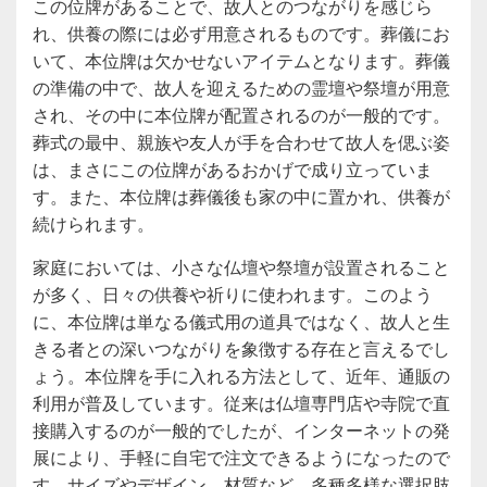
この位牌があることで、故人とのつながりを感じら
れ、供養の際には必ず用意されるものです。葬儀にお
いて、本位牌は欠かせないアイテムとなります。葬儀
の準備の中で、故人を迎えるための霊壇や祭壇が用意
され、その中に本位牌が配置されるのが一般的です。
葬式の最中、親族や友人が手を合わせて故人を偲ぶ姿
は、まさにこの位牌があるおかげで成り立っていま
す。また、本位牌は葬儀後も家の中に置かれ、供養が
続けられます。
家庭においては、小さな仏壇や祭壇が設置されること
が多く、日々の供養や祈りに使われます。このよう
に、本位牌は単なる儀式用の道具ではなく、故人と生
きる者との深いつながりを象徴する存在と言えるでし
ょう。本位牌を手に入れる方法として、近年、通販の
利用が普及しています。従来は仏壇専門店や寺院で直
接購入するのが一般的でしたが、インターネットの発
展により、手軽に自宅で注文できるようになったので
す。サイズやデザイン、材質など、多種多様な選択肢