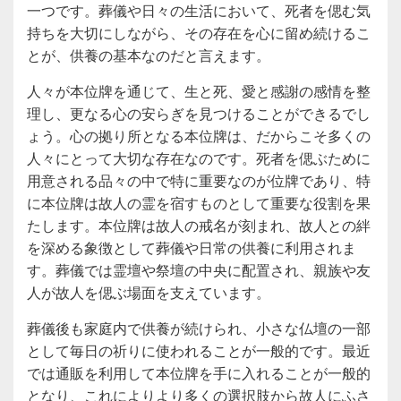
一つです。葬儀や日々の生活において、死者を偲む気
持ちを大切にしながら、その存在を心に留め続けるこ
とが、供養の基本なのだと言えます。
人々が本位牌を通じて、生と死、愛と感謝の感情を整
理し、更なる心の安らぎを見つけることができるでし
ょう。心の拠り所となる本位牌は、だからこそ多くの
人々にとって大切な存在なのです。死者を偲ぶために
用意される品々の中で特に重要なのが位牌であり、特
に本位牌は故人の霊を宿すものとして重要な役割を果
たします。本位牌は故人の戒名が刻まれ、故人との絆
を深める象徴として葬儀や日常の供養に利用されま
す。葬儀では霊壇や祭壇の中央に配置され、親族や友
人が故人を偲ぶ場面を支えています。
葬儀後も家庭内で供養が続けられ、小さな仏壇の一部
として毎日の祈りに使われることが一般的です。最近
では通販を利用して本位牌を手に入れることが一般的
となり、これによりより多くの選択肢から故人にふさ