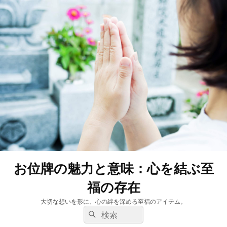
お位牌の魅力と意味：心を結ぶ至
福の存在
大切な想いを形に、心の絆を深める至福のアイテム。
検
検
索:
索