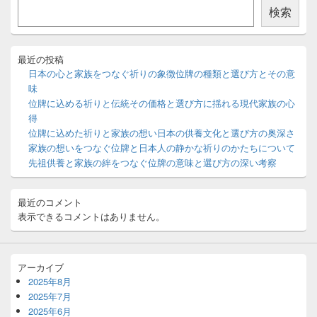
ン
検索
サ
イ
ド
バ
最近の投稿
ー
日本の心と家族をつなぐ祈りの象徴位牌の種類と選び方とその意
ウ
味
ィ
位牌に込める祈りと伝統その価格と選び方に揺れる現代家族の心
ジ
得
ェ
ッ
位牌に込めた祈りと家族の想い日本の供養文化と選び方の奥深さ
ト
家族の想いをつなぐ位牌と日本人の静かな祈りのかたちについて
エ
先祖供養と家族の絆をつなぐ位牌の意味と選び方の深い考察
リ
ア
最近のコメント
表示できるコメントはありません。
アーカイブ
2025年8月
2025年7月
2025年6月