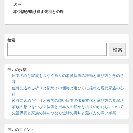
ゲ
次
次
→
稿:
ー
本位牌が織り成す先祖との絆
の
シ
投
ョ
稿:
ン
メ
検索
イ
ン
検索
サ
イ
ド
バ
最近の投稿
ー
日本の心と家族をつなぐ祈りの象徴位牌の種類と選び方とその意
ウ
味
ィ
位牌に込める祈りと伝統その価格と選び方に揺れる現代家族の心
ジ
得
ェ
ッ
位牌に込めた祈りと家族の想い日本の供養文化と選び方の奥深さ
ト
家族の想いをつなぐ位牌と日本人の静かな祈りのかたちについて
エ
先祖供養と家族の絆をつなぐ位牌の意味と選び方の深い考察
リ
ア
最近のコメント