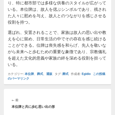
り、特に都市部では多様な供養のスタイルが広がって
いる。本位牌は、故人を偲ぶシンボルであり、残され
た人々に慰めを与え、故人とのつながりを感じさせる
役割を持つ。
選ばれ、安置されることで、家族は故人の思い出や教
えを心に留め、日常生活の中でその存在を感じ続ける
ことができる。位牌は喪失感を和らげ、先人を敬いな
がら未来へと歩むための重要な象徴であり、宗教儀礼
を超えた文化的意義や家族の絆を深める役割を担って
いる。
カテゴリー:
本位牌
、
葬式
、
通販
タグ:
葬式
作成者:
Egidio
この投稿
のパーマリンク
投
稿
前
←
前
ナ
本位牌と共に歩む思い出の形
の
ビ
投