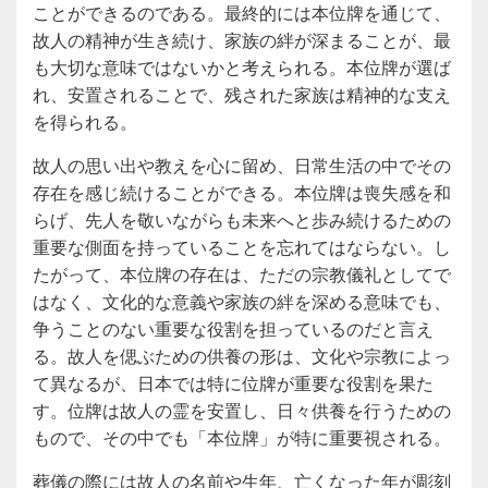
ことができるのである。最終的には本位牌を通じて、
故人の精神が生き続け、家族の絆が深まることが、最
も大切な意味ではないかと考えられる。本位牌が選ば
れ、安置されることで、残された家族は精神的な支え
を得られる。
故人の思い出や教えを心に留め、日常生活の中でその
存在を感じ続けることができる。本位牌は喪失感を和
らげ、先人を敬いながらも未来へと歩み続けるための
重要な側面を持っていることを忘れてはならない。し
たがって、本位牌の存在は、ただの宗教儀礼としてで
はなく、文化的な意義や家族の絆を深める意味でも、
争うことのない重要な役割を担っているのだと言え
る。故人を偲ぶための供養の形は、文化や宗教によっ
て異なるが、日本では特に位牌が重要な役割を果た
す。位牌は故人の霊を安置し、日々供養を行うための
もので、その中でも「本位牌」が特に重要視される。
葬儀の際には故人の名前や生年、亡くなった年が彫刻