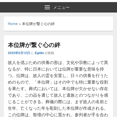
メニュー
Home
»
本位牌が繋ぐ心の絆
本位牌が繋ぐ心の絆
2025年5月12日
に
Egidio
が投稿
故人を偲ぶための供養の形は、文化や宗教によって異
なるが、特に日本においては位牌が重要な意味を持
つ。
位牌は、故人の霊を安置し、日々の供養を行うた
めのもので、「本位牌」はその中でも特に重要な役割
を果たす。葬式においては、本位牌が欠かせない存在
であり、この品を通じて故人と遺族とのつながりを感
じることができる。葬儀の際には、まず故人の名前と
生年、亡くなった年を彫刻した本位牌が作成される。
この位牌は、祭壇の中心に置かれ、参列者が手を合わ