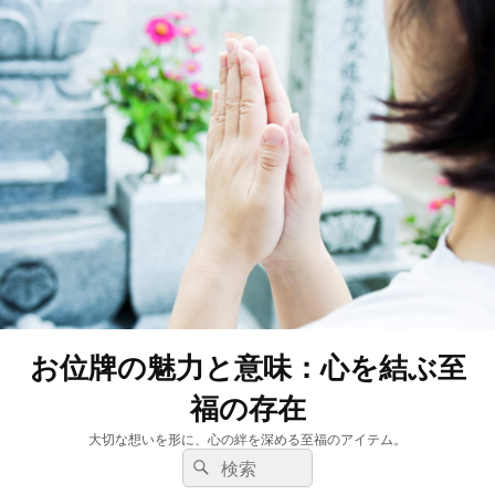
お位牌の魅力と意味：心を結ぶ至
福の存在
大切な想いを形に、心の絆を深める至福のアイテム。
検
検
索:
索