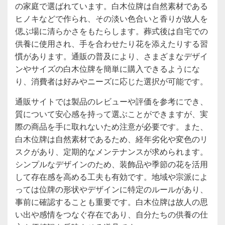
の家庭で選ばれています。白木位牌は自然素材である
ヒノキなどで作られ、その淡い色合いと香りが故人を
偲ぶ場に清らかさをもたらします。葬式後は自宅での
供養に使用され、手を合わせたり花を添えたりする習
慣があります。通販の普及により、さまざまなデザイ
ンやサイズの白木位牌を簡単に購入できるようにな
り、消費者は好みやニーズに応じた選択が可能です。
通販サイトでは製品のレビューや評価を参考にでき、
質について安心感を持って選ぶことができますが、実
際の商品を手に取れないため注意が必要です。また、
白木位牌は自然素材であるため、経年劣化や変色のリ
スクがあり、定期的なメンテナンスが求められます。
シンプルなデザインのため、装飾品や季節の花を活用
して存在感を高める工夫も有効です。地域や宗派によ
っては位牌の形状やデザインに特定のルールがあり、
事前に確認することも重要です。白木位牌は故人の思
い出や感情をつなぐ存在であり、自分たちの供養の仕