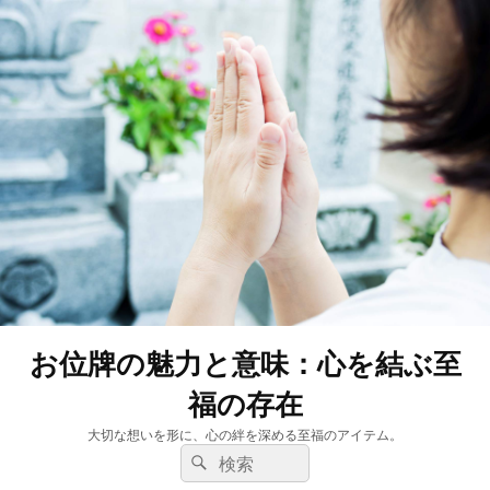
お位牌の魅力と意味：心を結ぶ至
福の存在
大切な想いを形に、心の絆を深める至福のアイテム。
検
検
索:
索