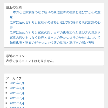
ド
バ
最近の投稿
ー
日本の心と家族をつなぐ祈りの象徴位牌の種類と選び方とその意
ウ
味
ィ
位牌に込める祈りと伝統その価格と選び方に揺れる現代家族の心
ジ
得
ェ
ッ
位牌に込めた祈りと家族の想い日本の供養文化と選び方の奥深さ
ト
家族の想いをつなぐ位牌と日本人の静かな祈りのかたちについて
エ
先祖供養と家族の絆をつなぐ位牌の意味と選び方の深い考察
リ
ア
最近のコメント
表示できるコメントはありません。
アーカイブ
2025年8月
2025年7月
2025年6月
2025年5月
2025年4月