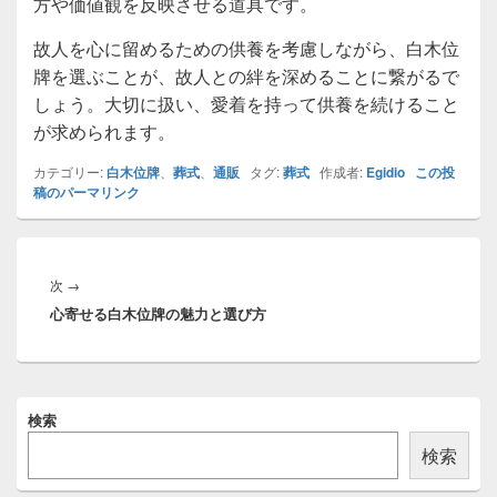
方や価値観を反映させる道具です。
故人を心に留めるための供養を考慮しながら、白木位
牌を選ぶことが、故人との絆を深めることに繋がるで
しょう。大切に扱い、愛着を持って供養を続けること
が求められます。
カテゴリー:
白木位牌
、
葬式
、
通販
タグ:
葬式
作成者:
Egidio
この投
稿のパーマリンク
投
稿
次
次
→
ナ
心寄せる白木位牌の魅力と選び方
の
ビ
投
ゲ
稿:
ー
シ
メ
検索
イ
ョ
ン
ン
検索
サ
イ